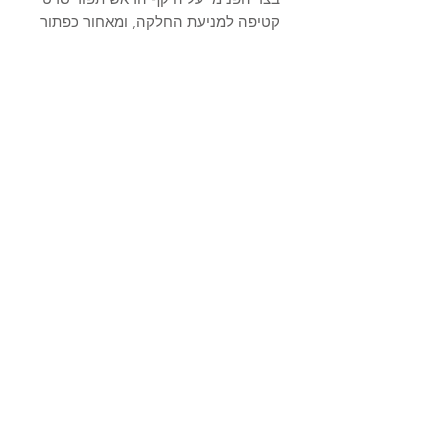
קטיפה למניעת החלקה, ומאחור כפתור
המאפשר התאמה אישית להיקף הראש
של כל אחת.
הכובע קיים בשתי מידות:
Small - קוטר העיגול האחורי כ-24 ס"מ
Medium - קוטר העיגול האחורי כ-26
ס"מ
* הדוגמנית חובשת מידה Medium
מידע על המוצר
כביסה ידנית בלבד.