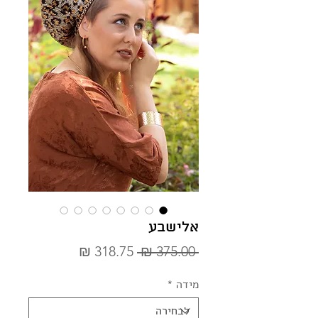
אלישבע
מחיר
מחיר
 ‏375.00 ‏₪ 
רגיל
מבצע
מידה
*