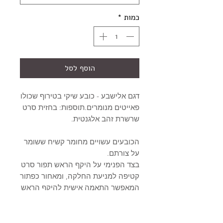
כמות
*
הוסף לסל
דגם אלישבע - כובע שיקי בטירוף שכולו
פאייטים מנומרים.תוספות: בחזית סרט
שרשרת זהב אלגנטית.
הכובעים עשויים מחומר קשיח ששומר
על צורתם.
בצד הפנימי על היקף הראש תפור סרט
קטיפה למניעת החלקה, ומאחור כפתור
המאפשר התאמה אישית להיקף הראש
של כל אחת.
הכובע קיים בשתי מידות:
Small - קוטר העיגול האחורי כ-24 ס"מ