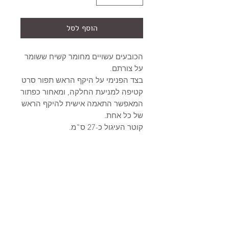
הוסף לסל
הכובעים עשויים מחומר קשיח ששומר
על צורתם.
בצד הפנימי על היקף הראש תפור סרט
קטיפה למניעת החלקה, ומאחור כפתור
המאפשר התאמה אישית להיקף הראש
של כל אחת.
קוטר העיגול כ-27 ס"מ.
דגם דבורה הוא דגם מלא בשיק עם
הדפס דבורים והטבעת זהב.
תוספות: סרט זהב בחזית ושרשרת
מתנדנדת בצד.
מידע על המוצר