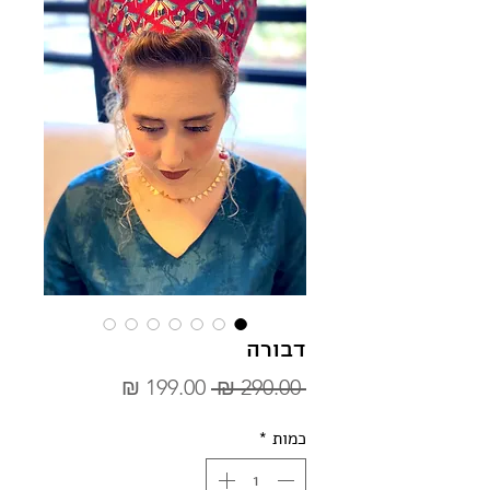
דבורה
מחיר
מחיר
 ‏290.00 ‏₪ 
רגיל
מבצע
כמות
*