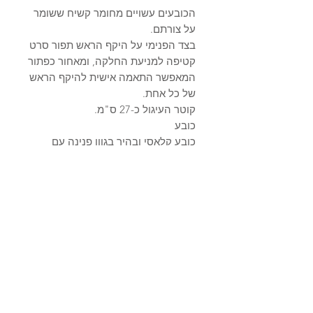
הכובעים עשויים מחומר קשיח ששומר
על צורתם.
בצד הפנימי על היקף הראש תפור סרט
קטיפה למניעת החלקה, ומאחור כפתור
המאפשר התאמה אישית להיקף הראש
של כל אחת.
קוטר העיגול כ-27 ס"מ.
כובע
כובע קלאסי ובהיר בגוון פנינה עם
ריקמה עשירה בזהב.
פרנזים מדיסקית זהב נופלים ובחזית
סרט דיסקית זהב.
מידע על המוצר
כביסה ידנית בלבד.