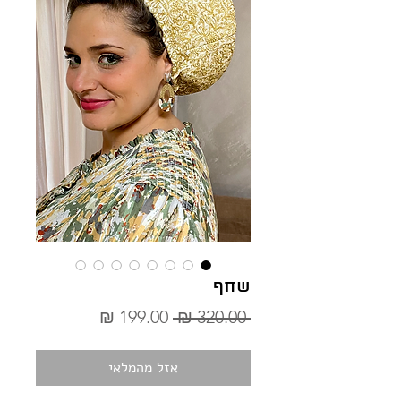
שחף
מחיר
מחיר
 ‏320.00 ‏₪ 
רגיל
מבצע
אזל מהמלאי