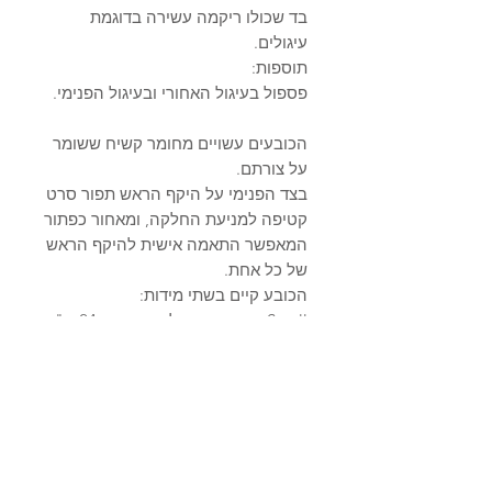
בד שכולו ריקמה עשירה בדוגמת
עיגולים.
תוספות:
פספול בעיגול האחורי ובעיגול הפנימי.
הכובעים עשויים מחומר קשיח ששומר
על צורתם.
בצד הפנימי על היקף הראש תפור סרט
קטיפה למניעת החלקה, ומאחור כפתור
המאפשר התאמה אישית להיקף הראש
של כל אחת.
הכובע קיים בשתי מידות:
Small - קוטר העיגול האחורי כ-24 ס"מ
Medium - קוטר העיגול האחורי כ-26
ס"מ
* הדוגמנית חובשת מידה Medium
מידע על המוצר