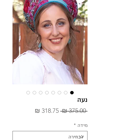
נעה
מחיר
מחיר
 ‏375.00 ‏₪ 
רגיל
מבצע
מידה
*