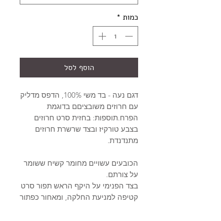
כמות
*
הוסף לסל
דגם נעה - בד משי 100%, הדפס מדליק
עם חרוזים משובציםם בדוגמת
הפרח.תוספות: בחזית סרט חרוזים
בצבע טורקיז ובצד שרשרת חרוזים
מתנדנדת.
הכובעים עשויים מחומר קשיח ששומר
על צורתם.
בצד הפנימי על היקף הראש תפור סרט
קטיפה למניעת החלקה, ומאחור כפתור
המאפשר התאמה אישית להיקף הראש
של כל אחת.