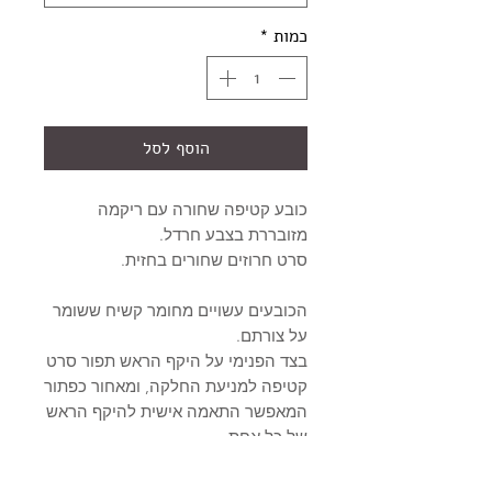
כמות
*
הוסף לסל
כובע קטיפה שחורה עם ריקמה
מזובררת בצבע חרדל.
סרט חרוזים שחורים בחזית.
הכובעים עשויים מחומר קשיח ששומר
על צורתם.
בצד הפנימי על היקף הראש תפור סרט
קטיפה למניעת החלקה, ומאחור כפתור
המאפשר התאמה אישית להיקף הראש
של כל אחת.
הכובע קיים בשתי מידות:
Small - קוטר העיגול האחורי כ-24 ס"מ